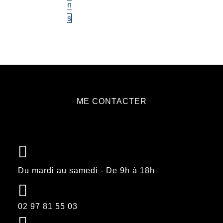
n
s
Ce
produit
a
plusieurs
variations.
Les
ME CONTACTER
options
peuvent
être
choisies
sur
Du mardi au samedi - De 9h à 18h
la
page
du
02 97 81 55 03
produit