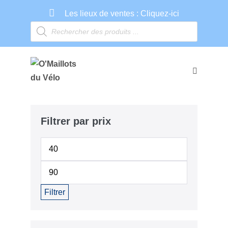
Aller
Les lieux de ventes :
Cliquez-ici
au
Recherche
contenu
de
produits
basculer
le
menu
Filtrer par prix
Prix
min
Prix
max
Filtrer