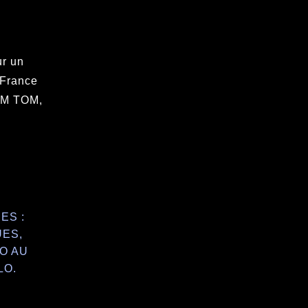
ur un
 France
DOM TOM,
ES :
UES,
O AU
LO.