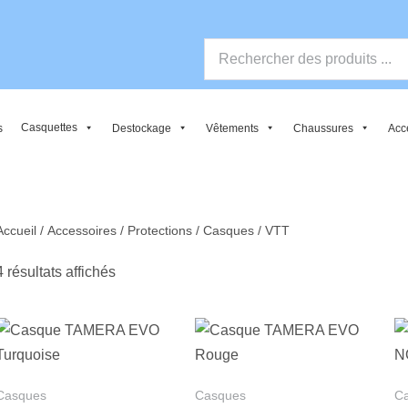
Casquettes
s
Destockage
Vêtements
Chaussures
Acc
Accueil
/
Accessoires
/
Protections
/
Casques
/ VTT
Trié
4 résultats affichés
par
popularité
Casques
Casques
C