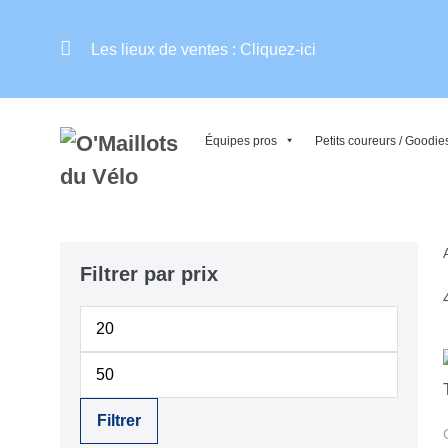
Aller
au
Les lieux de ventes :
Cliquez-ici
contenu
Équipes pros
Petits coureurs / Goodie
Filtrer par prix
Prix
min
Prix
max
Filtrer