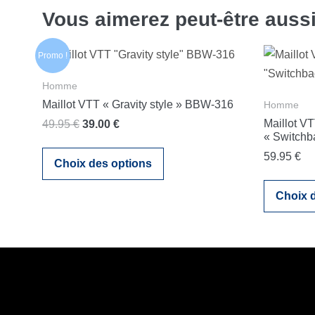
Vous aimerez peut-être aussi 
Promo !
Homme
Maillot VTT « Gravity style » BBW-316
Homme
Le
Le
Maillot V
49.95
€
39.00
€
« Switchb
prix
prix
Ce
59.95
€
initial
actuel
Choix des options
produit
était :
est :
a
Choix 
49.95 €.
39.00 €.
plusieurs
variations.
Les
options
peuvent
être