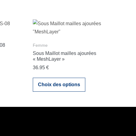
-08
Femme
Sous Maillot mailles ajourées
« MeshLayer »
36.95
€
Ce
Choix des options
produit
a
plusieurs
variations.
Les
options
peuvent