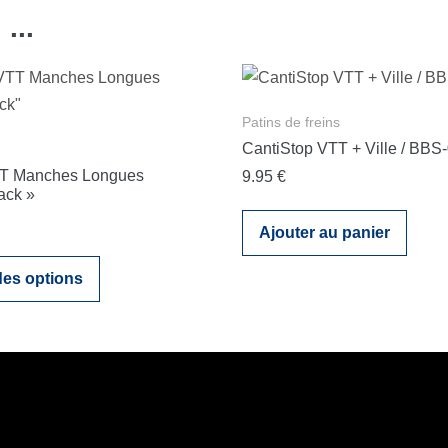
...
Patins de freins
CantiStop VTT + Ville / BBS
TT Manches Longues
9.95
€
ack »
Ajouter au panier
Ce
des options
produit
a
plusieurs
variations.
Les
options
peuvent