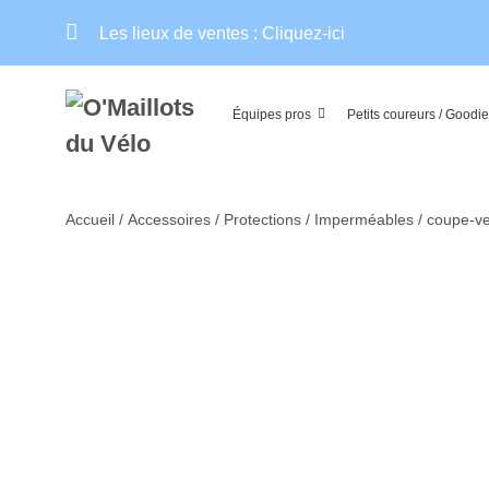
Aller
Les lieux de ventes :
Cliquez-ici
au
contenu
Équipes pros
Petits coureurs / Goodi
Accueil
/
Accessoires
/
Protections
/
Imperméables / coupe-v