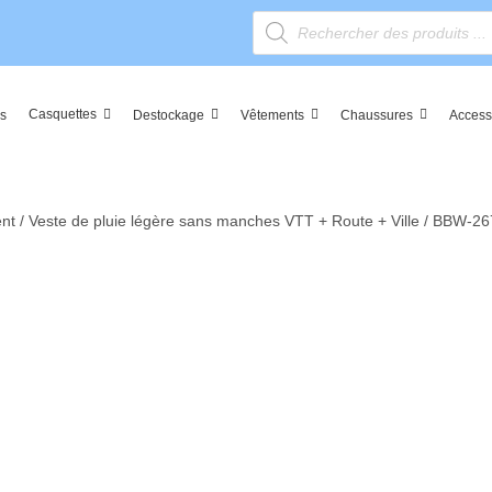
Reche
de
produi
Casquettes
es
Destockage
Vêtements
Chaussures
Access
ent
/ Veste de pluie légère sans manches VTT + Route + Ville / BBW-26