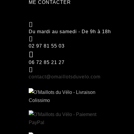
ME CONTACTER
choisies
sur
la
page
Du mardi au samedi - De 9h à 18h
du
produit
02 97 81 55 03
06 72 85 21 27
contact@omaillotsduvelo.com