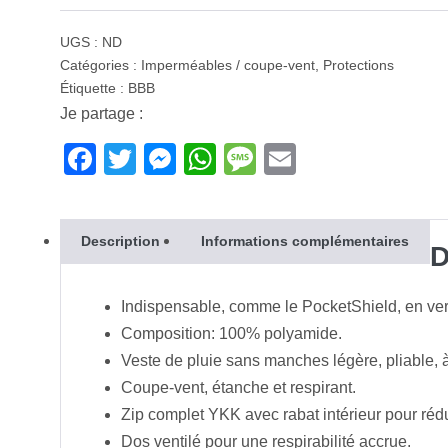
VTT
+
Route
+
Ville
/
quantity
BBW-
quantity
267
UGS :
ND
Catégories :
Imperméables / coupe-vent
,
Protections
Étiquette :
BBB
Je partage :
F
T
M
W
M
E
a
wi
e
h
e
m
c
tt
ss
at
ss
ail
Description
Informations complémentaires
e
er
e
s
a
D
b
n
A
g
Indispensable, comme le PocketShield, en ve
o
g
p
e
Composition: 100% polyamide.
o
er
p
Veste de pluie sans manches légère, pliable, 
k
Coupe-vent, étanche et respirant.
Zip complet YKK avec rabat intérieur pour réduire
Dos ventilé pour une respirabilité accrue.