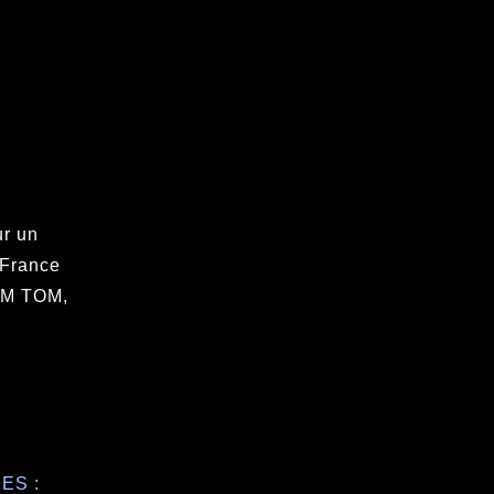
ur un
 France
DOM TOM,
ES :