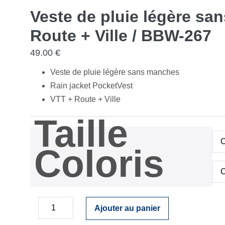
Veste de pluie légère s
Route + Ville / BBW-267
49.00
€
Veste de pluie légère sans manches
Rain jacket PocketVest
VTT + Route + Ville
Taille
Coloris
quantité
de
Veste
de
pluie
légère
sans
manches
Ajouter au panier
Decrease
Increase