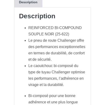
Description
k
r
n
s
s
a
g
A
a
i
Description
e
p
g
l
REINFORCED BI-COMPOUND
r
p
e
SOUPLE NOIR (25-622)
Le pneu de route Challenger offre
des performances exceptionnelles
en termes de durabilité, de confort
et de sécurité.
Le caoutchouc bi-composé du
type de tuyau Challenger optimise
les performances, l’adhérence en
virage et la durabilité.
Bi-composé pour une bonne
adhérence et une plus longue