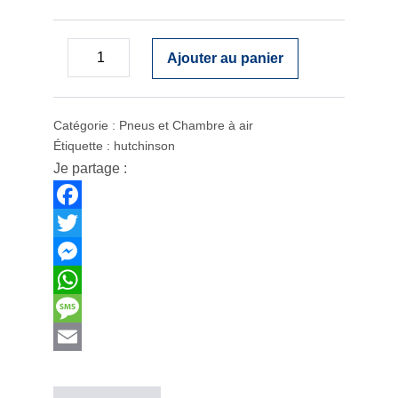
Ajouter au panier
Catégorie :
Pneus et Chambre à air
Étiquette :
hutchinson
Je partage :
F
a
T
c
w
M
e
i
e
W
b
t
s
h
M
o
t
s
a
e
E
o
e
e
t
s
m