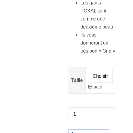
Les gants
POKAL sont
comme une
deuxième peau
Ils vous
donneront un
très bon « Grip »
Taille
Effacer
quantité
Decrease
de
quantity
Gants
POKAL
Increase