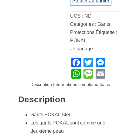
Ajouter au panier
Bleu
quantity
UGS :
ND
Catégories :
Gants
,
Protections
Étiquette :
POKAL
Je partage :
F
T
M
a
wi
e
W
M
E
c
tt
ss
h
e
m
Description
Informations complémentaires
e
er
e
at
ss
ail
Description
b
n
s
a
o
g
A
g
Gants POKAL Bleu
o
er
p
e
Les gants POKAL sont comme une
k
p
deuxième peau