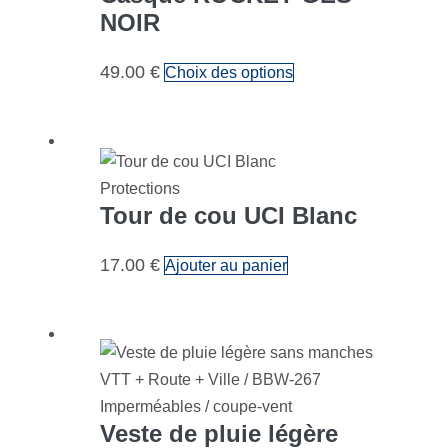
NOIR
Ce
49.00
€
Choix des options
produit
a
plusieurs
variations.
Protections
Les
Tour de cou UCI Blanc
options
peuvent
17.00
€
Ajouter au panier
être
choisies
sur
la
page
Imperméables / coupe-vent
du
Veste de pluie légère
produit