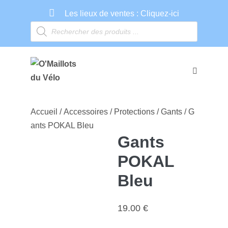
Aller
Les lieux de ventes :
Cliquez-ici
au
Recherche
contenu
de
produits
basculer
le
menu
Accueil
/
Accessoires
/
Protections
/
Gants
/ G
ants POKAL Bleu
Gants
POKAL
Bleu
19.00
€