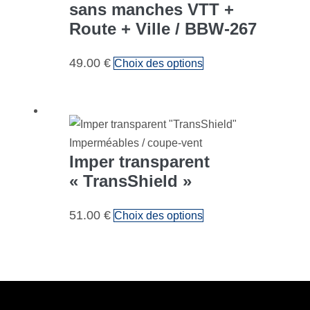
sans manches VTT +
Route + Ville / BBW-267
Ce
49.00
€
Choix des options
produit
a
plusieurs
variations.
Imperméables / coupe-vent
Les
Imper transparent
options
« TransShield »
peuvent
être
Ce
51.00
€
Choix des options
choisies
produit
sur
a
la
plusieurs
page
variations.
du
Les