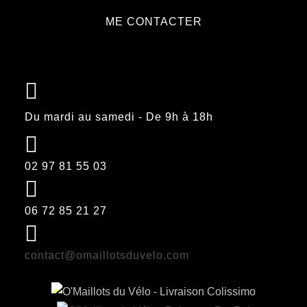
produit
options
ME CONTACTER
peuvent
être
choisies
sur
la
Du mardi au samedi - De 9h à 18h
page
du
produit
02 97 81 55 03
06 72 85 21 27
contact@omaillotsduvelo.com