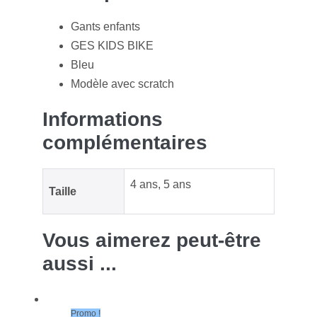
k
r
n
s
s
a
g
A
a
i
Gants enfants
GES KIDS BIKE
e
p
g
l
Bleu
r
p
e
Modèle avec scratch
Informations
complémentaires
4 ans
,
5 ans
Taille
Vous aimerez peut-être
aussi ...
Promo !