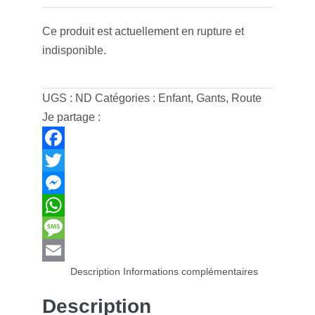
Ce produit est actuellement en rupture et
indisponible.
UGS :
ND
Catégories :
Enfant
,
Gants
,
Route
Je partage :
F
a
T
c
w
M
e
i
e
W
b
t
s
h
M
Description
Informations complémentaires
o
t
s
a
e
E
o
e
e
t
s
m
Description