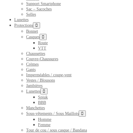
Support Smartphone
Sac – Sacoches
Selles
Lunettes
basculer
Protections
le
Bonnet
menu
basculer
Casques
le
Route
menu
VTT
Chaussettes
Couvre-Chaussures
Crèmes
Gants
Imperméables / coupe-vent
Vestes / Blousons
Jambières
basculer
Lunettes
le
Spiuk
menu
BBB
Manchettes
basculer
Sous-vêtements / Sous Maillots
le
Homme
menu
Femme
Tour de cou / sous casque / Bandana