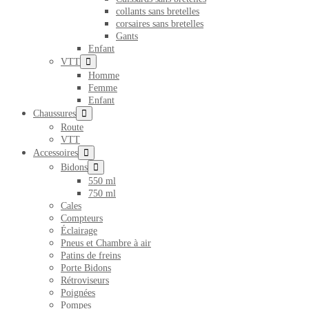
collants sans bretelles
corsaires sans bretelles
Gants
Enfant
basculer
VTT
le
Homme
menu
Femme
Enfant
basculer
Chaussures
le
Route
menu
VTT
basculer
Accessoires
le
basculer
Bidons
menu
le
550 ml
menu
750 ml
Cales
Compteurs
Éclairage
Pneus et Chambre à air
Patins de freins
Porte Bidons
Rétroviseurs
Poignées
Pompes