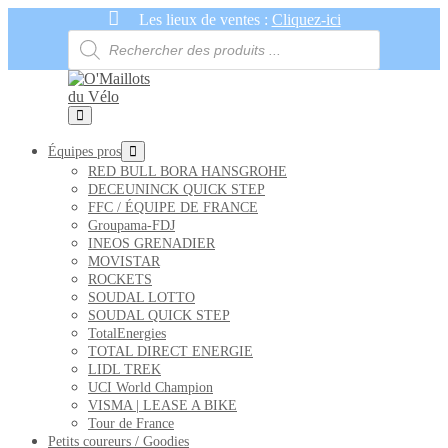
Recherche
de
produits
Aller
Les lieux de ventes :
Cliquez-ici
au
contenu
basculer
le
basculer
Équipes pros
menu
le
RED BULL BORA HANSGROHE
menu
DECEUNINCK QUICK STEP
FFC / ÉQUIPE DE FRANCE
Groupama-FDJ
INEOS GRENADIER
MOVISTAR
ROCKETS
SOUDAL LOTTO
SOUDAL QUICK STEP
TotalEnergies
TOTAL DIRECT ENERGIE
LIDL TREK
UCI World Champion
VISMA | LEASE A BIKE
Tour de France
Petits coureurs / Goodies