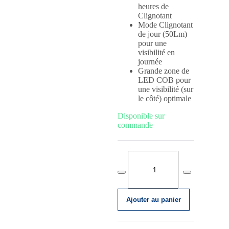
heures de
Clignotant
Mode Clignotant
de jour (50Lm)
pour une
visibilité en
journée
Grande zone de
LED COB pour
une visibilité (sur
le côté) optimale
Disponible sur
commande
quanti
de
Éclair
arrière
signal
BLS-
137
Decrease
Increase
quantity
quantity
Ajouter au panier