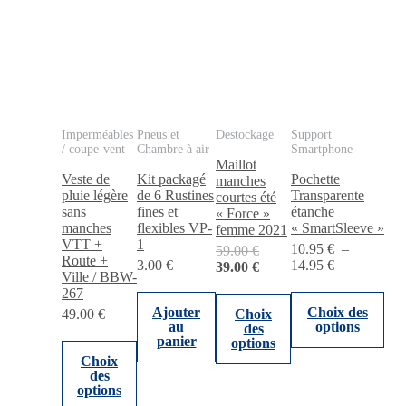
Imperméables
Pneus et
Destockage
Support
/ coupe-vent
Chambre à air
Smartphone
Maillot
Veste de
Kit packagé
Pochette
manches
pluie légère
de 6 Rustines
Transparente
courtes été
sans
fines et
étanche
« Force »
manches
flexibles VP-
« SmartSleeve »
femme 2021
VTT +
1
10.95
€
–
Le
59.00
€
Route +
Plage
3.00
€
14.95
€
prix
Le
39.00
€
Ville / BBW-
de
initial
prix
Ce
Ce
267
prix :
était :
actuel
pro
produit
Ajouter
Choix des
10.95 €
49.00
€
Choix
59.00 €.
est :
a
a
au
options
des
à
39.00 €.
Ce
plus
plusieurs
panier
options
14.95 €
produit
vari
variations.
Choix
a
Les
Les
des
plusieurs
opt
options
options
variations.
peu
peuvent