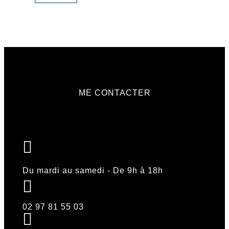
Les
être
être
options
choi
choisies
peuvent
sur
sur
être
la
la
choisies
pag
page
sur
du
du
la
pro
produit
page
du
produit
ME CONTACTER
Du mardi au samedi - De 9h à 18h
02 97 81 55 03