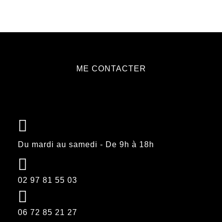
à
plusieurs
page
200.00 €
variations.
du
Les
produit
options
peuvent
ME CONTACTER
être
choisies
sur
la
page
du
Du mardi au samedi - De 9h à 18h
produit
02 97 81 55 03
06 72 85 21 27