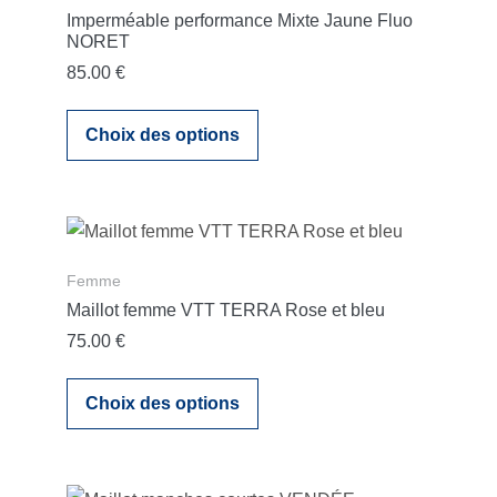
Imperméable performance Mixte Jaune Fluo
NORET
85.00
€
Ce
Choix des options
produit
a
plusieurs
variations.
Les
Femme
options
Maillot femme VTT TERRA Rose et bleu
peuvent
75.00
€
être
Ce
choisies
Choix des options
produit
sur
a
la
plusieurs
page