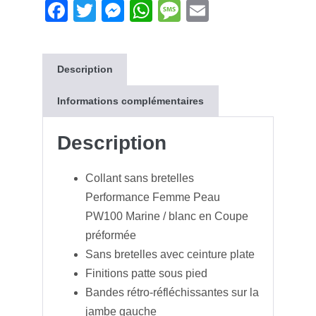
F
T
M
W
M
E
a
wi
e
h
e
m
c
tt
ss
at
ss
ail
Description
e
er
e
s
a
b
n
A
g
Informations complémentaires
o
g
p
e
Description
o
er
p
k
Collant sans bretelles
Performance Femme Peau
PW100 Marine / blanc en Coupe
préformée
Sans bretelles avec ceinture plate
Finitions patte sous pied
Bandes rétro-réfléchissantes sur la
jambe gauche