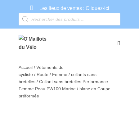
Recherche
Aller
de
produits
Les lieux de ventes :
Cliquez-ici
au
contenu
basculer
le
menu
Accueil
/
Vêtements du
cycliste
/
Route
/
Femme
/
collants sans
bretelles
/ Collant sans bretelles Performance
Femme Peau PW100 Marine / blanc en Coupe
préformée