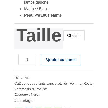
jambe gauche
Marine / Blanc
Peau PW100 Femme
Taille
quantité
de
Collant
sans
bretelles
Performan
Femme
Peau
Ajouter au panier
PW100
Marine
/
Decrease
Increase
blanc
en
Coupe
quantity
préformée
quantity
UGS :
ND
Catégories :
collants sans bretelles
,
Femme
,
Route
,
Vêtements du cycliste
Étiquette :
Noret
Je partage :