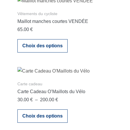
variations.
du
Les
produit
Vêtements du cycliste
options
Maillot manches courtes VENDÉE
peuvent
65.00
€
être
Ce
choisies
Choix des options
produit
sur
a
la
plusieurs
page
variations.
du
Les
produit
Carte cadeau
options
Carte Cadeau O’Maillots du Vélo
peuvent
Plage
30.00
€
–
200.00
€
être
de
Ce
choisies
prix :
Choix des options
produit
sur
30.00 €
a
la