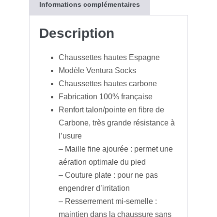
Informations complémentaires
g
A
a
i
e
p
g
l
Description
r
p
e
Chaussettes hautes Espagne
Modèle Ventura Socks
Chaussettes hautes carbone
Fabrication 100% française
Renfort talon/pointe en fibre de
Carbone, très grande résistance à
l’usure
– Maille fine ajourée : permet une
aération optimale du pied
– Couture plate : pour ne pas
engendrer d’irritation
– Resserrement mi-semelle :
maintien dans la chaussure sans