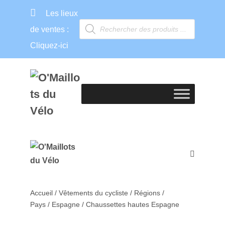
Les lieux
de ventes :
Cliquez-ici
Accueil
/
Vêtements du cycliste
/
Régions /
Pays
/
Espagne
/ Chaussettes hautes Espagne