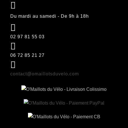
choisies
sur
Du mardi au samedi - De 9h à 18h
la
page
du
02 97 81 55 03
produit
06 72 85 21 27
contact@omaillotsduvelo.com