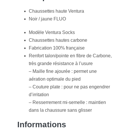
g
A
a
i
Chaussettes haute Ventura
e
p
g
l
Noir / jaune FLUO
r
p
e
Modèle Ventura Socks
Chaussettes hautes carbone
Fabrication 100% française
Renfort talon/pointe en fibre de Carbone,
très grande résistance à l’usure
– Maille fine ajourée : permet une
aération optimale du pied
– Couture plate : pour ne pas engendrer
d’irritation
– Resserrement mi-semelle : maintien
dans la chaussure sans glisser
Informations