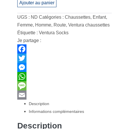
Ajouter au panier
quantity
UGS :
ND
Catégories :
Chaussettes
,
Enfant
,
Femme
,
Homme
,
Route
,
Ventura chaussettes
Étiquette :
Ventura Socks
Je partage :
F
a
T
c
w
M
e
i
e
W
b
t
s
h
M
Description
o
t
s
a
e
E
Informations complémentaires
o
e
e
t
s
m
k
r
n
s
s
a
Description