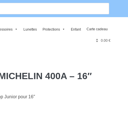
rche
ts
Carte cadeau
essoires
Lunettes
Protections
Enfant
M
0.00 €
o
n
c
o
m
p
ICHELIN 400A – 16″
t
e
p Junior pour 16″