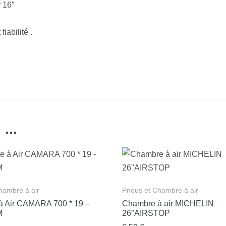
k
 16″
iabilité .
...
hambre à air
Pneus et Chambre à air
 Air CAMARA 700 * 19 –
Chambre à air MICHELIN
M
26″AIRSTOP