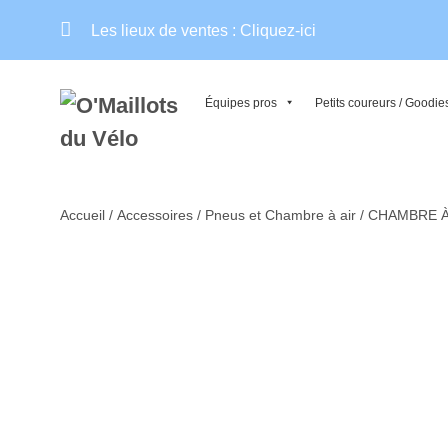
Aller
Les lieux de ventes :
Cliquez-ici
au
contenu
Équipes pros
Petits coureurs / Goodie
Accueil
/
Accessoires
/
Pneus et Chambre à air
/ CHAMBRE À 