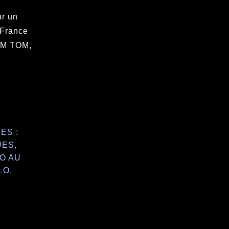
ur un
 France
DOM TOM,
ES :
UES,
O AU
LO.