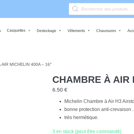
Reche
de
produi
Casquettes
s
Destockage
Vêtements
Chaussures
Acc
AIR MICHELIN 400A – 16″
CHAMBRE À AIR M
6.50
€
Michelin Chambre à Air H3 Airsto
bonne protection anti-crevaison .
très hermétique.
3 en stock (peut être commandé)