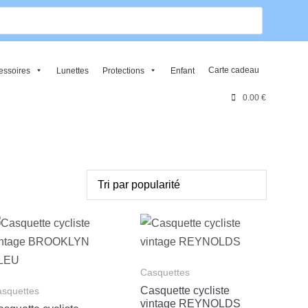
Carte cadeau
essoires
Lunettes
Protections
Enfant
M
0.00 €
o
n
c
o
m
p
t
e
Casquettes
Casquette cycliste
squettes
vintage REYNOLDS