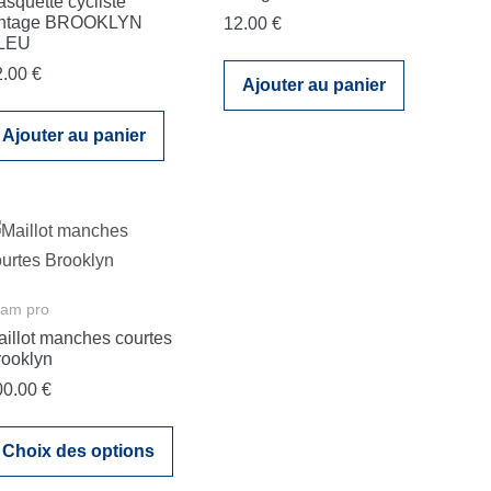
squette cycliste
intage BROOKLYN
12.00
€
LEU
2.00
€
Ajouter au panier
Ajouter au panier
eam pro
aillot manches courtes
rooklyn
00.00
€
Choix des options