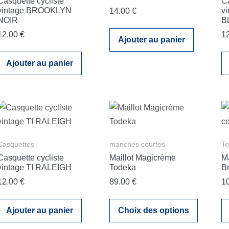
Casquette cycliste
Ca
vintage BROOKLYN
v
14.00
€
NOIR
B
12.00
€
1
Ajouter au panier
Ajouter au panier
Casquettes
manches courtes
T
Casquette cycliste
Maillot Magicrème
M
vintage TI RALEIGH
Todeka
B
12.00
€
89.00
€
1
Ajouter au panier
Choix des options